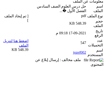
معلومات عن الملف
اسم
حل درس العلوم الصف السادس
الملف
الفصل الأول �...
pdf
نوع الملف
[ تم إيجاد الملف
]
حجم
548.39 KB
الملف
تاريخ
17-09-2021 09:18 م
الرفع
عدد
اضغط هنا لتنزيل
547
التحميلات
الملف
548.39 KB
اسم
jozef002
المستخدم
ملف مخالف : إرسال إبلاغ عن
المحتوى