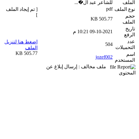
الملف
للشاعر عبد ال�...
pdf
نوع الملف
[ تم إيجاد الملف
]
حجم
505.77 KB
الملف
تاريخ
09-10-2021 10:21 م
الرفع
عدد
اضغط هنا لتنزيل
504
التحميلات
الملف
505.77 KB
اسم
jozef002
المستخدم
ملف مخالف : إرسال إبلاغ عن
المحتوى