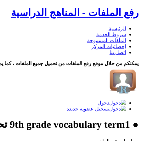
رفع الملفات - المناهج الدراسية
الرئيسية
شروط الخدمة
الملفات المسموحة
إحصائيات المركز
اتصل بنا
يمكنكم من خلال موقع رفع الملفات من تحميل جميع الملفات ، كما يم
دخول
تسجيل عضوية جديده
● 9th grade vocabulary term1 تحميل