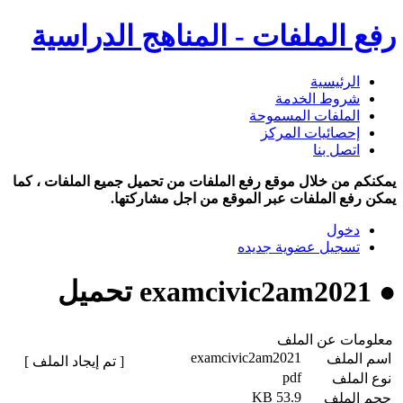
رفع الملفات - المناهج الدراسية
الرئيسية
شروط الخدمة
الملفات المسموحة
إحصائيات المركز
اتصل بنا
يمكنكم من خلال موقع رفع الملفات من تحميل جميع الملفات ، كما
يمكن رفع الملفات عبر الموقع من اجل مشاركتها.
دخول
تسجيل عضوية جديده
● examcivic2am2021 تحميل
معلومات عن الملف
examcivic2am2021
اسم الملف
[ تم إيجاد الملف ]
pdf
نوع الملف
53.9 KB
حجم الملف