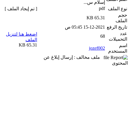
إسلام س...
pdf
نوع الملف
[ تم إيجاد الملف ]
حجم
65.31 KB
الملف
تاريخ الرفع
15-12-2021 05:45 ص
عدد
اضغط هنا لتنزيل
68
التحميلات
الملف
65.31 KB
اسم
jozef002
المستخدم
ملف مخالف : إرسال إبلاغ عن
المحتوى