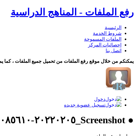
رفع الملفات - المناهج الدراسية
الرئيسية
شروط الخدمة
الملفات المسموحة
إحصائيات المركز
اتصل بنا
يمكنكم من خلال موقع رفع الملفات من تحميل جميع الملفات ، كما يم
دخول
تسجيل عضوية جديده
● Screenshot_٢٠٢٢٠٢٠٥-٠٨٥٦١٠ تحميل