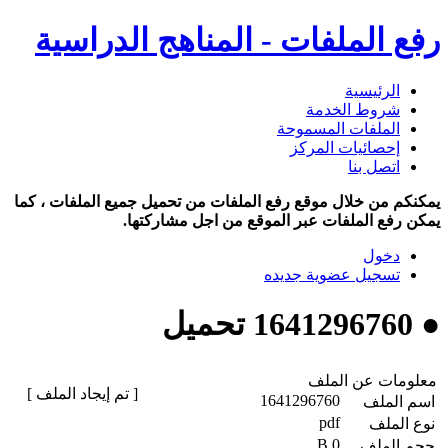
رفع الملفات - المناهج الدراسية
الرئيسية
شروط الخدمة
الملفات المسموحة
إحصائيات المركز
اتصل بنا
يمكنكم من خلال موقع رفع الملفات من تحميل جميع الملفات ، كما
يمكن رفع الملفات عبر الموقع من اجل مشاركتها.
دخول
تسجيل عضوية جديده
● 1641296760 تحميل
معلومات عن الملف
[ تم إيجاد الملف ]
1641296760
اسم الملف
pdf
نوع الملف
0 B
حجم الملف