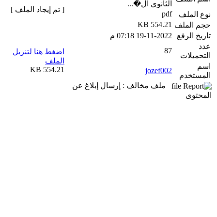
الثانوي ال�...
[ تم إيجاد الملف ]
pdf
نوع الملف
554.21 KB
حجم الملف
تاريخ الرفع
19-11-2022 07:18 م
عدد
87
اضغط هنا لتنزيل
التحميلات
الملف
اسم
554.21 KB
jozef002
المستخدم
ملف مخالف : إرسال إبلاغ عن
المحتوى