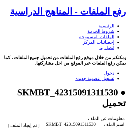
رفع الملفات - المناهج الدراسية
الرئيسية
شروط الخدمة
الملفات المسموحة
إحصائيات المركز
اتصل بنا
يمكنكم من خلال موقع رفع الملفات من تحميل جميع الملفات ، كما
يمكن رفع الملفات عبر الموقع من اجل مشاركتها.
دخول
تسجيل عضوية جديده
● SKMBT_42315091311530
تحميل
معلومات عن الملف
SKMBT_42315091311530
اسم الملف
[ تم إيجاد الملف ]