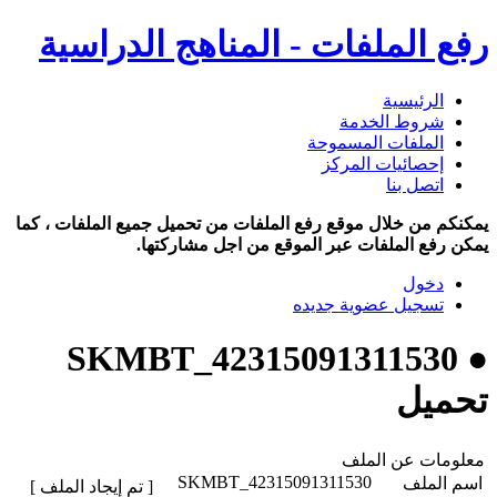
رفع الملفات - المناهج الدراسية
الرئيسية
شروط الخدمة
الملفات المسموحة
إحصائيات المركز
اتصل بنا
يمكنكم من خلال موقع رفع الملفات من تحميل جميع الملفات ، كما
يمكن رفع الملفات عبر الموقع من اجل مشاركتها.
دخول
تسجيل عضوية جديده
● SKMBT_42315091311530
تحميل
معلومات عن الملف
SKMBT_42315091311530
اسم الملف
[ تم إيجاد الملف ]