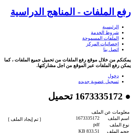
رفع الملفات - المناهج الدراسية
الرئيسية
شروط الخدمة
الملفات المسموحة
إحصائيات المركز
اتصل بنا
يمكنكم من خلال موقع رفع الملفات من تحميل جميع الملفات ، كما
يمكن رفع الملفات عبر الموقع من اجل مشاركتها.
دخول
تسجيل عضوية جديده
● 1673335172 تحميل
معلومات عن الملف
1673335172
اسم الملف
[ تم إيجاد الملف ]
pdf
نوع الملف
833.51 KB
حجم الملف