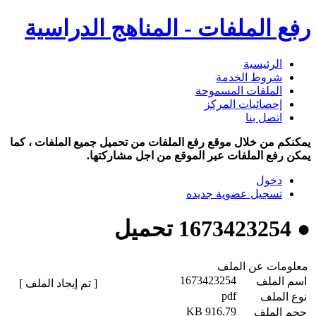
رفع الملفات - المناهج الدراسية
الرئيسية
شروط الخدمة
الملفات المسموحة
إحصائيات المركز
اتصل بنا
يمكنكم من خلال موقع رفع الملفات من تحميل جميع الملفات ، كما
يمكن رفع الملفات عبر الموقع من اجل مشاركتها.
دخول
تسجيل عضوية جديده
● 1673423254 تحميل
معلومات عن الملف
1673423254
اسم الملف
[ تم إيجاد الملف ]
pdf
نوع الملف
916.79 KB
حجم الملف