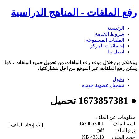
رفع الملفات - المناهج الدراسية
الرئيسية
شروط الخدمة
الملفات المسموحة
إحصائيات المركز
اتصل بنا
يمكنكم من خلال موقع رفع الملفات من تحميل جميع الملفات ، كما
يمكن رفع الملفات عبر الموقع من اجل مشاركتها.
دخول
تسجيل عضوية جديده
● 1673857381 تحميل
معلومات عن الملف
1673857381
اسم الملف
[ تم إيجاد الملف ]
pdf
نوع الملف
433.13 KB
حجم الملف