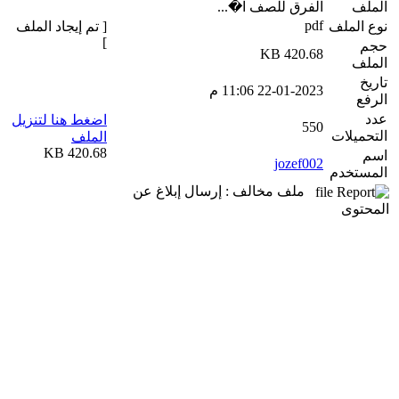
الملف
الفرق للصف ا�...
pdf
نوع الملف
[ تم إيجاد الملف
]
حجم
420.68 KB
الملف
تاريخ
22-01-2023 11:06 م
الرفع
عدد
اضغط هنا لتنزيل
550
التحميلات
الملف
420.68 KB
اسم
jozef002
المستخدم
ملف مخالف : إرسال إبلاغ عن
المحتوى