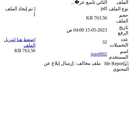
الملف
الثاني تاسع عر�...
pdf
نوع الملف
[ تم إيجاد الملف
]
حجم
763.56 KB
الملف
تاريخ
15-05-2023 04:00 ص
الرفع
عدد
اضغط هنا لتنزيل
32
التحميلات
الملف
763.56 KB
اسم
jozef002
المستخدم
ملف مخالف : إرسال إبلاغ عن
المحتوى