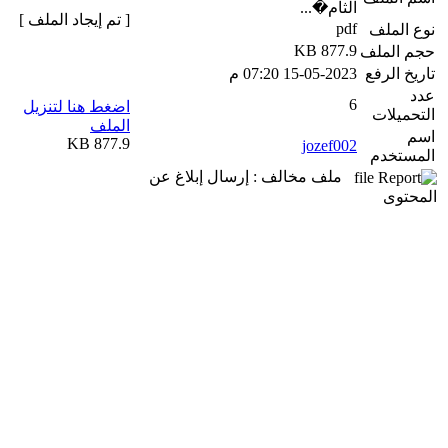
الثام�...
[ تم إيجاد الملف ]
pdf
نوع الملف
877.9 KB
حجم الملف
تاريخ الرفع
15-05-2023 07:20 م
عدد
6
اضغط هنا لتنزيل
التحميلات
الملف
اسم
877.9 KB
jozef002
المستخدم
ملف مخالف : إرسال إبلاغ عن
المحتوى