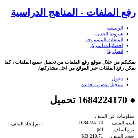
رفع الملفات - المناهج الدراسية
الرئيسية
شروط الخدمة
الملفات المسموحة
إحصائيات المركز
اتصل بنا
يمكنكم من خلال موقع رفع الملفات من تحميل جميع الملفات ، كما
يمكن رفع الملفات عبر الموقع من اجل مشاركتها.
دخول
تسجيل عضوية جديده
● 1684224170 تحميل
معلومات عن الملف
1684224170
اسم الملف
[ تم إيجاد الملف ]
pdf
نوع الملف
219.71 KB
حجم الملف