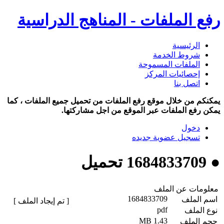
رفع الملفات - المناهج الدراسية
الرئيسية
شروط الخدمة
الملفات المسموحة
إحصائيات المركز
اتصل بنا
يمكنكم من خلال موقع رفع الملفات من تحميل جميع الملفات ، كما
يمكن رفع الملفات عبر الموقع من اجل مشاركتها.
دخول
تسجيل عضوية جديده
● 1684833709 تحميل
معلومات عن الملف
1684833709
اسم الملف
[ تم إيجاد الملف ]
pdf
نوع الملف
1.43 MB
حجم الملف