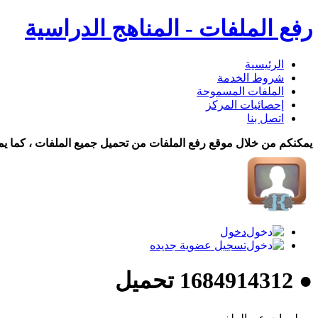
رفع الملفات - المناهج الدراسية
الرئيسية
شروط الخدمة
الملفات المسموحة
إحصائيات المركز
اتصل بنا
يمكنكم من خلال موقع رفع الملفات من تحميل جميع الملفات ، كما يم
دخول
تسجيل عضوية جديده
● 1684914312 تحميل