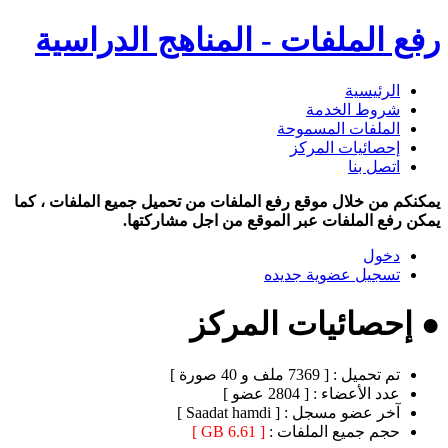
رفع الملفات - المناهج الدراسية
الرئيسية
شروط الخدمة
الملفات المسموحة
إحصائيات المركز
اتصل بنا
يمكنكم من خلال موقع رفع الملفات من تحميل جميع الملفات ، كما
يمكن رفع الملفات عبر الموقع من اجل مشاركتها.
دخول
تسجيل عضوية جديده
● إحصائيات المركز
تم تحميل :
[ 7369 ملف و 40 صورة ]
عدد الأعضاء :
[ 2804 عضو ]
آخر عضو مسجل :
[ Saadat hamdi ]
حجم جميع الملفات :
[ 6.61 GB ]