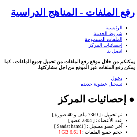
رفع الملفات - المناهج الدراسية
الرئيسية
شروط الخدمة
الملفات المسموحة
إحصائيات المركز
اتصل بنا
يمكنكم من خلال موقع رفع الملفات من تحميل جميع الملفات ، كما
يمكن رفع الملفات عبر الموقع من اجل مشاركتها.
دخول
تسجيل عضوية جديده
● إحصائيات المركز
تم تحميل :
[ 7369 ملف و 40 صورة ]
عدد الأعضاء :
[ 2804 عضو ]
آخر عضو مسجل :
[ Saadat hamdi ]
حجم جميع الملفات :
[ 6.61 GB ]