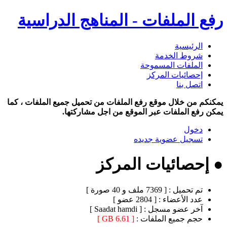
رفع الملفات - المناهج الدراسية
الرئيسية
شروط الخدمة
الملفات المسموحة
إحصائيات المركز
اتصل بنا
يمكنكم من خلال موقع رفع الملفات من تحميل جميع الملفات ، كما
يمكن رفع الملفات عبر الموقع من اجل مشاركتها.
دخول
تسجيل عضوية جديده
● إحصائيات المركز
تم تحميل :
[ 7369 ملف و 40 صورة ]
عدد الأعضاء :
[ 2804 عضو ]
آخر عضو مسجل :
[ Saadat hamdi ]
حجم جميع الملفات :
[ 6.61 GB ]