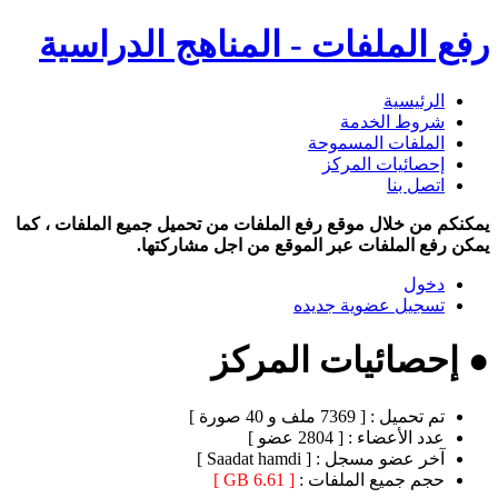
رفع الملفات - المناهج الدراسية
الرئيسية
شروط الخدمة
الملفات المسموحة
إحصائيات المركز
اتصل بنا
يمكنكم من خلال موقع رفع الملفات من تحميل جميع الملفات ، كما
يمكن رفع الملفات عبر الموقع من اجل مشاركتها.
دخول
تسجيل عضوية جديده
● إحصائيات المركز
تم تحميل :
[ 7369 ملف و 40 صورة ]
عدد الأعضاء :
[ 2804 عضو ]
آخر عضو مسجل :
[ Saadat hamdi ]
حجم جميع الملفات :
[ 6.61 GB ]