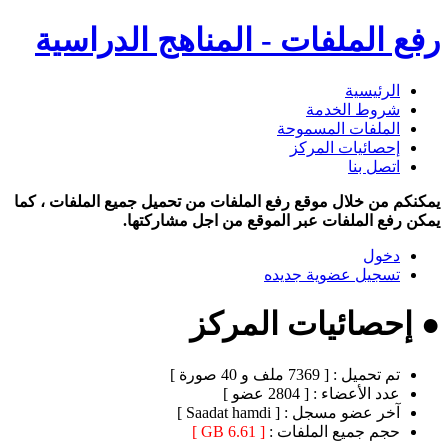
رفع الملفات - المناهج الدراسية
الرئيسية
شروط الخدمة
الملفات المسموحة
إحصائيات المركز
اتصل بنا
يمكنكم من خلال موقع رفع الملفات من تحميل جميع الملفات ، كما
يمكن رفع الملفات عبر الموقع من اجل مشاركتها.
دخول
تسجيل عضوية جديده
● إحصائيات المركز
تم تحميل :
[ 7369 ملف و 40 صورة ]
عدد الأعضاء :
[ 2804 عضو ]
آخر عضو مسجل :
[ Saadat hamdi ]
حجم جميع الملفات :
[ 6.61 GB ]