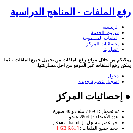
رفع الملفات - المناهج الدراسية
الرئيسية
شروط الخدمة
الملفات المسموحة
إحصائيات المركز
اتصل بنا
يمكنكم من خلال موقع رفع الملفات من تحميل جميع الملفات ، كما
يمكن رفع الملفات عبر الموقع من اجل مشاركتها.
دخول
تسجيل عضوية جديده
● إحصائيات المركز
تم تحميل :
[ 7369 ملف و 40 صورة ]
عدد الأعضاء :
[ 2804 عضو ]
آخر عضو مسجل :
[ Saadat hamdi ]
حجم جميع الملفات :
[ 6.61 GB ]