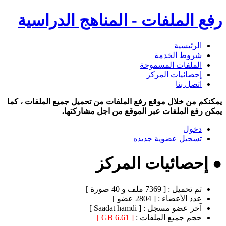
رفع الملفات - المناهج الدراسية
الرئيسية
شروط الخدمة
الملفات المسموحة
إحصائيات المركز
اتصل بنا
يمكنكم من خلال موقع رفع الملفات من تحميل جميع الملفات ، كما
يمكن رفع الملفات عبر الموقع من اجل مشاركتها.
دخول
تسجيل عضوية جديده
● إحصائيات المركز
تم تحميل :
[ 7369 ملف و 40 صورة ]
عدد الأعضاء :
[ 2804 عضو ]
آخر عضو مسجل :
[ Saadat hamdi ]
حجم جميع الملفات :
[ 6.61 GB ]