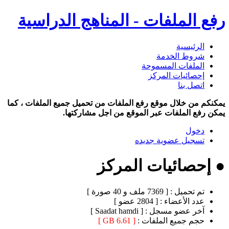
رفع الملفات - المناهج الدراسية
الرئيسية
شروط الخدمة
الملفات المسموحة
إحصائيات المركز
اتصل بنا
يمكنكم من خلال موقع رفع الملفات من تحميل جميع الملفات ، كما
يمكن رفع الملفات عبر الموقع من اجل مشاركتها.
دخول
تسجيل عضوية جديده
● إحصائيات المركز
تم تحميل :
[ 7369 ملف و 40 صورة ]
عدد الأعضاء :
[ 2804 عضو ]
آخر عضو مسجل :
[ Saadat hamdi ]
حجم جميع الملفات :
[ 6.61 GB ]