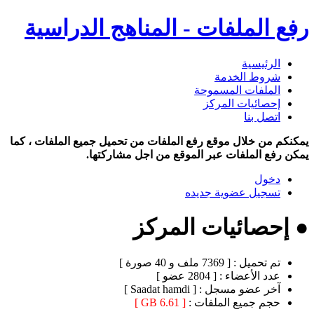
رفع الملفات - المناهج الدراسية
الرئيسية
شروط الخدمة
الملفات المسموحة
إحصائيات المركز
اتصل بنا
يمكنكم من خلال موقع رفع الملفات من تحميل جميع الملفات ، كما
يمكن رفع الملفات عبر الموقع من اجل مشاركتها.
دخول
تسجيل عضوية جديده
● إحصائيات المركز
تم تحميل :
[ 7369 ملف و 40 صورة ]
عدد الأعضاء :
[ 2804 عضو ]
آخر عضو مسجل :
[ Saadat hamdi ]
حجم جميع الملفات :
[ 6.61 GB ]