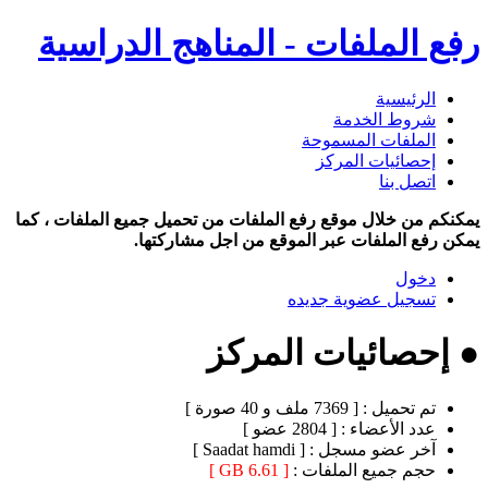
رفع الملفات - المناهج الدراسية
الرئيسية
شروط الخدمة
الملفات المسموحة
إحصائيات المركز
اتصل بنا
يمكنكم من خلال موقع رفع الملفات من تحميل جميع الملفات ، كما
يمكن رفع الملفات عبر الموقع من اجل مشاركتها.
دخول
تسجيل عضوية جديده
● إحصائيات المركز
تم تحميل :
[ 7369 ملف و 40 صورة ]
عدد الأعضاء :
[ 2804 عضو ]
آخر عضو مسجل :
[ Saadat hamdi ]
حجم جميع الملفات :
[ 6.61 GB ]