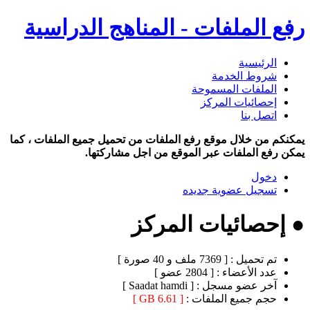
رفع الملفات - المناهج الدراسية
الرئيسية
شروط الخدمة
الملفات المسموحة
إحصائيات المركز
اتصل بنا
يمكنكم من خلال موقع رفع الملفات من تحميل جميع الملفات ، كما
يمكن رفع الملفات عبر الموقع من اجل مشاركتها.
دخول
تسجيل عضوية جديده
● إحصائيات المركز
تم تحميل :
[ 7369 ملف و 40 صورة ]
عدد الأعضاء :
[ 2804 عضو ]
آخر عضو مسجل :
[ Saadat hamdi ]
حجم جميع الملفات :
[ 6.61 GB ]