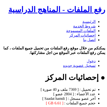
رفع الملفات - المناهج الدراسية
الرئيسية
شروط الخدمة
الملفات المسموحة
إحصائيات المركز
اتصل بنا
يمكنكم من خلال موقع رفع الملفات من تحميل جميع الملفات ، كما
يمكن رفع الملفات عبر الموقع من اجل مشاركتها.
دخول
تسجيل عضوية جديده
● إحصائيات المركز
تم تحميل :
[ 7369 ملف و 40 صورة ]
عدد الأعضاء :
[ 2804 عضو ]
آخر عضو مسجل :
[ Saadat hamdi ]
حجم جميع الملفات :
[ 6.61 GB ]