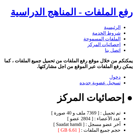
رفع الملفات - المناهج الدراسية
الرئيسية
شروط الخدمة
الملفات المسموحة
إحصائيات المركز
اتصل بنا
يمكنكم من خلال موقع رفع الملفات من تحميل جميع الملفات ، كما
يمكن رفع الملفات عبر الموقع من اجل مشاركتها.
دخول
تسجيل عضوية جديده
● إحصائيات المركز
تم تحميل :
[ 7369 ملف و 40 صورة ]
عدد الأعضاء :
[ 2804 عضو ]
آخر عضو مسجل :
[ Saadat hamdi ]
حجم جميع الملفات :
[ 6.61 GB ]