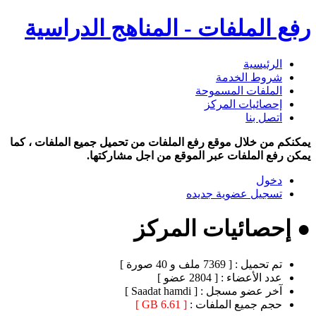
رفع الملفات - المناهج الدراسية
الرئيسية
شروط الخدمة
الملفات المسموحة
إحصائيات المركز
اتصل بنا
يمكنكم من خلال موقع رفع الملفات من تحميل جميع الملفات ، كما
يمكن رفع الملفات عبر الموقع من اجل مشاركتها.
دخول
تسجيل عضوية جديده
● إحصائيات المركز
تم تحميل :
[ 7369 ملف و 40 صورة ]
عدد الأعضاء :
[ 2804 عضو ]
آخر عضو مسجل :
[ Saadat hamdi ]
حجم جميع الملفات :
[ 6.61 GB ]