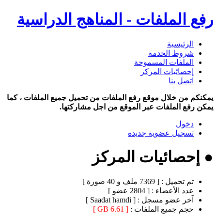
رفع الملفات - المناهج الدراسية
الرئيسية
شروط الخدمة
الملفات المسموحة
إحصائيات المركز
اتصل بنا
يمكنكم من خلال موقع رفع الملفات من تحميل جميع الملفات ، كما
يمكن رفع الملفات عبر الموقع من اجل مشاركتها.
دخول
تسجيل عضوية جديده
● إحصائيات المركز
تم تحميل :
[ 7369 ملف و 40 صورة ]
عدد الأعضاء :
[ 2804 عضو ]
آخر عضو مسجل :
[ Saadat hamdi ]
حجم جميع الملفات :
[ 6.61 GB ]