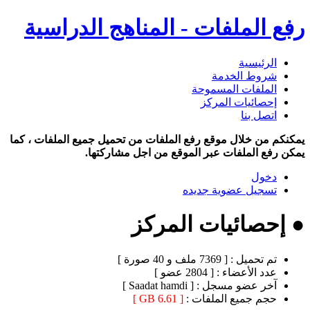
رفع الملفات - المناهج الدراسية
الرئيسية
شروط الخدمة
الملفات المسموحة
إحصائيات المركز
اتصل بنا
يمكنكم من خلال موقع رفع الملفات من تحميل جميع الملفات ، كما
يمكن رفع الملفات عبر الموقع من اجل مشاركتها.
دخول
تسجيل عضوية جديده
● إحصائيات المركز
تم تحميل :
[ 7369 ملف و 40 صورة ]
عدد الأعضاء :
[ 2804 عضو ]
آخر عضو مسجل :
[ Saadat hamdi ]
حجم جميع الملفات :
[ 6.61 GB ]