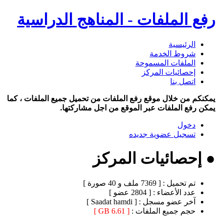
رفع الملفات - المناهج الدراسية
الرئيسية
شروط الخدمة
الملفات المسموحة
إحصائيات المركز
اتصل بنا
يمكنكم من خلال موقع رفع الملفات من تحميل جميع الملفات ، كما
يمكن رفع الملفات عبر الموقع من اجل مشاركتها.
دخول
تسجيل عضوية جديده
● إحصائيات المركز
تم تحميل :
[ 7369 ملف و 40 صورة ]
عدد الأعضاء :
[ 2804 عضو ]
آخر عضو مسجل :
[ Saadat hamdi ]
حجم جميع الملفات :
[ 6.61 GB ]