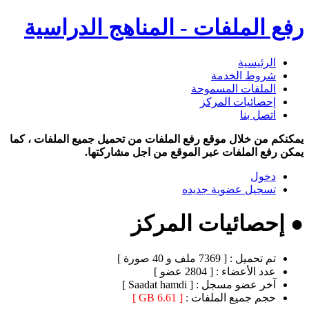
رفع الملفات - المناهج الدراسية
الرئيسية
شروط الخدمة
الملفات المسموحة
إحصائيات المركز
اتصل بنا
يمكنكم من خلال موقع رفع الملفات من تحميل جميع الملفات ، كما
يمكن رفع الملفات عبر الموقع من اجل مشاركتها.
دخول
تسجيل عضوية جديده
● إحصائيات المركز
تم تحميل :
[ 7369 ملف و 40 صورة ]
عدد الأعضاء :
[ 2804 عضو ]
آخر عضو مسجل :
[ Saadat hamdi ]
حجم جميع الملفات :
[ 6.61 GB ]