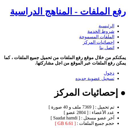
رفع الملفات - المناهج الدراسية
الرئيسية
شروط الخدمة
الملفات المسموحة
إحصائيات المركز
اتصل بنا
يمكنكم من خلال موقع رفع الملفات من تحميل جميع الملفات ، كما
يمكن رفع الملفات عبر الموقع من اجل مشاركتها.
دخول
تسجيل عضوية جديده
● إحصائيات المركز
تم تحميل :
[ 7369 ملف و 40 صورة ]
عدد الأعضاء :
[ 2804 عضو ]
آخر عضو مسجل :
[ Saadat hamdi ]
حجم جميع الملفات :
[ 6.61 GB ]