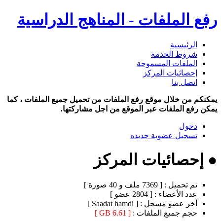
رفع الملفات - المناهج الدراسية
الرئيسية
شروط الخدمة
الملفات المسموحة
إحصائيات المركز
اتصل بنا
يمكنكم من خلال موقع رفع الملفات من تحميل جميع الملفات ، كما
يمكن رفع الملفات عبر الموقع من اجل مشاركتها.
دخول
تسجيل عضوية جديده
● إحصائيات المركز
تم تحميل :
[ 7369 ملف و 40 صورة ]
عدد الأعضاء :
[ 2804 عضو ]
آخر عضو مسجل :
[ Saadat hamdi ]
حجم جميع الملفات :
[ 6.61 GB ]