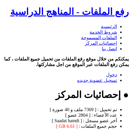
رفع الملفات - المناهج الدراسية
الرئيسية
شروط الخدمة
الملفات المسموحة
إحصائيات المركز
اتصل بنا
يمكنكم من خلال موقع رفع الملفات من تحميل جميع الملفات ، كما
يمكن رفع الملفات عبر الموقع من اجل مشاركتها.
دخول
تسجيل عضوية جديده
● إحصائيات المركز
تم تحميل :
[ 7369 ملف و 40 صورة ]
عدد الأعضاء :
[ 2804 عضو ]
آخر عضو مسجل :
[ Saadat hamdi ]
حجم جميع الملفات :
[ 6.61 GB ]